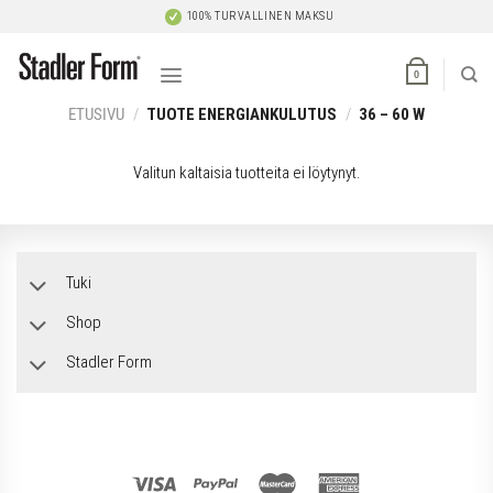
Skip
100% TURVALLINEN MAKSU
to
content
0
ETUSIVU
/
TUOTE ENERGIANKULUTUS
/
36 – 60 W
Valitun kaltaisia tuotteita ei löytynyt.
Tuki
Shop
Stadler Form