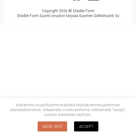
Copyright 2026 ©
Stadler Form
Stadler Form Suomi sivuston tarjoaa Suomen Sähkötuonti Oy
Käytämme sivustollamme evästeitä tarjotaksemme paremman
selailukokemuksen. Selaamalla sivustoamme tai valitsemalla "accept",
suostut evästeiden käyttöön.
MORE INFO
ACCEPT