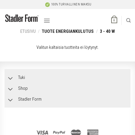
Skip
100% TURVALLINEN MAKSU
to
content
0
ETUSIVU
/
TUOTE ENERGIANKULUTUS
/
3 - 40 W
Valitun kaltaisia tuotteita ei löytynyt.
Tuki
Shop
Stadler Form