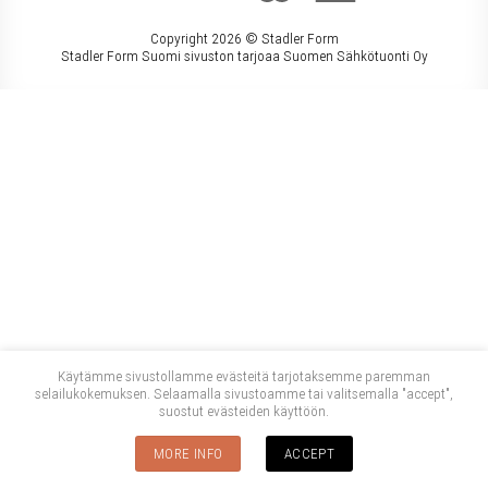
Copyright 2026 ©
Stadler Form
Stadler Form Suomi sivuston tarjoaa Suomen Sähkötuonti Oy
Käytämme sivustollamme evästeitä tarjotaksemme paremman
selailukokemuksen. Selaamalla sivustoamme tai valitsemalla "accept",
suostut evästeiden käyttöön.
MORE INFO
ACCEPT