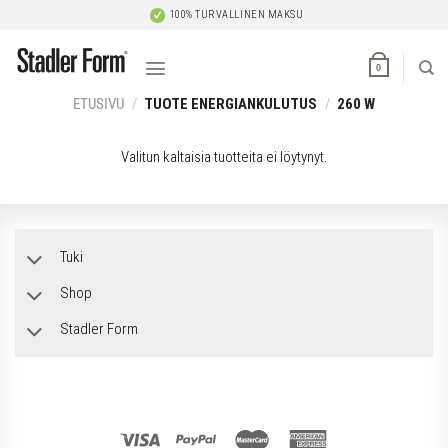
Skip
100% TURVALLINEN MAKSU
to
content
0
ETUSIVU
/
TUOTE ENERGIANKULUTUS
/
260 W
Valitun kaltaisia tuotteita ei löytynyt.
Tuki
Shop
Stadler Form