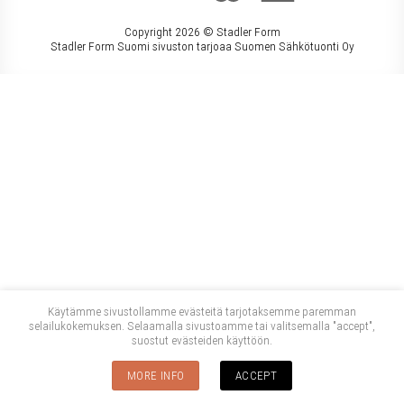
Copyright 2026 ©
Stadler Form
Stadler Form Suomi sivuston tarjoaa Suomen Sähkötuonti Oy
Käytämme sivustollamme evästeitä tarjotaksemme paremman
selailukokemuksen. Selaamalla sivustoamme tai valitsemalla "accept",
suostut evästeiden käyttöön.
MORE INFO
ACCEPT