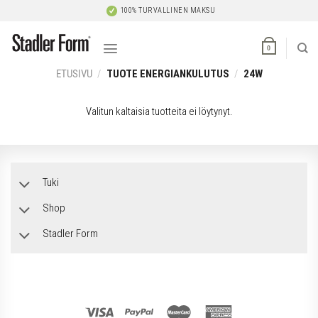
Skip
100% TURVALLINEN MAKSU
to
content
0
ETUSIVU
/
TUOTE ENERGIANKULUTUS
/
24W
Valitun kaltaisia tuotteita ei löytynyt.
Tuki
Shop
Stadler Form