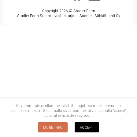
Copyright 2026 ©
Stadler Form
Stadler Form Suomi sivuston tarjoaa Suomen Sähkötuonti Oy
Käytämme sivustollamme evästeitä tarjotaksemme paremman
selailukokemuksen. Selaamalla sivustoamme tai valitsemalla "accept",
suostut evästeiden käyttöön.
MORE INFO
ACCEPT