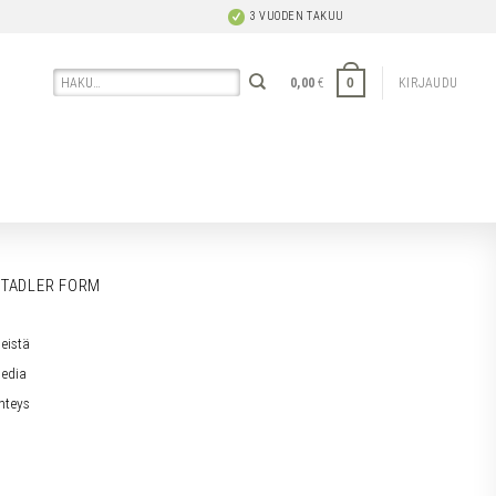
3 VUODEN TAKUU
Etsi:
0
0,00
€
KIRJAUDU
TADLER FORM
eistä
edia
hteys