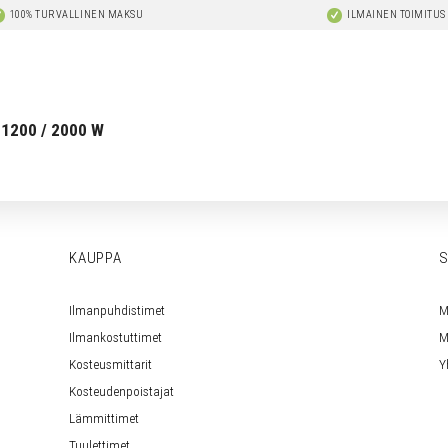
100% TURVALLINEN MAKSU
ILMAINEN TOIMITUS
1200 / 2000 W
KAUPPA
S
Ilmanpuhdistimet
M
Ilmankostuttimet
M
Kosteusmittarit
Y
Kosteudenpoistajat
Lämmittimet
Tuulettimet