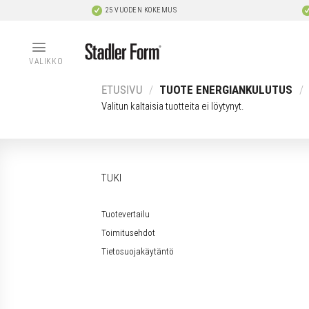
Skip
25 VUODEN KOKEMUS
to
content
VALIKKO
ETUSIVU
/
TUOTE ENERGIANKULUTUS
/
Valitun kaltaisia tuotteita ei löytynyt.
TUKI
Tuotevertailu
Toimitusehdot
Tietosuojakäytäntö