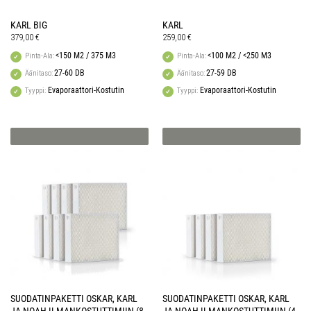
KARL BIG
KARL
379,00
€
259,00
€
<150 M2 / 375 M3
<100 M2 / <250 M3
Pinta-Ala:
Pinta-Ala:
27-60 DB
27-59 DB
Äänitaso:
Äänitaso:
Evaporaattori-Kostutin
Evaporaattori-Kostutin
Tyyppi:
Tyyppi:
SUODATINPAKETTI OSKAR, KARL
SUODATINPAKETTI OSKAR, KARL
JA NOAH ILMANKOSTUTTIMIIN (8
JA NOAH ILMANKOSTUTTIMIIN (4