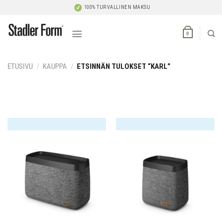
Skip
100% TURVALLINEN MAKSU
to
content
0
ETUSIVU
/
KAUPPA
/
ETSINNÄN TULOKSET “KARL”