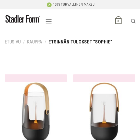
Skip
100% TURVALLINEN MAKSU
to
content
0
ETUSIVU
/
KAUPPA
/
ETSINNÄN TULOKSET “SOPHIE”