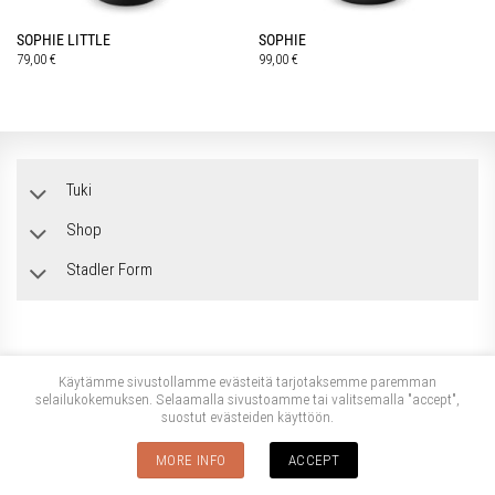
SOPHIE LITTLE
SOPHIE
79,00
€
99,00
€
Tuki
Shop
Stadler Form
Käytämme sivustollamme evästeitä tarjotaksemme paremman
selailukokemuksen. Selaamalla sivustoamme tai valitsemalla "accept",
suostut evästeiden käyttöön.
Copyright 2026 ©
Stadler Form
Stadler Form Suomi sivuston tarjoaa Suomen Sähkötuonti Oy
MORE INFO
ACCEPT