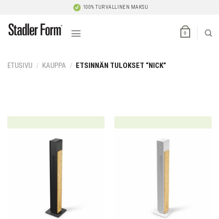
Skip
100% TURVALLINEN MAKSU
to
content
0
ETUSIVU
/
KAUPPA
/
ETSINNÄN TULOKSET “NICK”